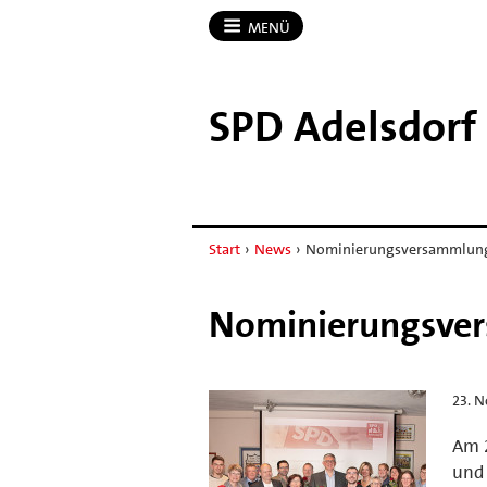
MENÜ
SPD Adelsdorf
Start
›
News
›
Nominierungsversammlung 
Nominierungsver
23. 
Am 2
und 