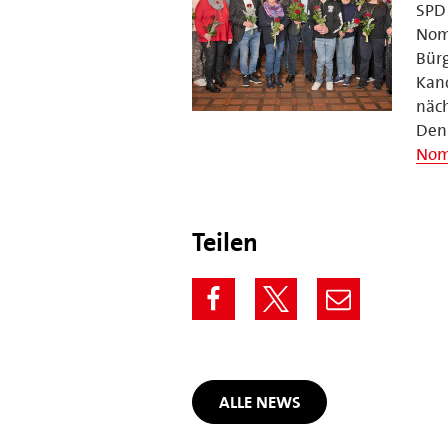
SPD 
Nom
Bürg
Kand
näch
Den 
Nom
Teilen
ALLE NEWS